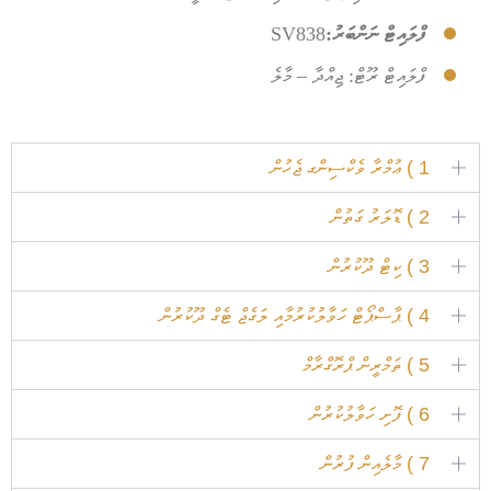
ފްލައިޓް ނަންބަރު:
SV838
ފްލައިޓް ރޫޓް:
ޖިއްދާ – މާލެ
1 ) ޢުމްރާ ވެކްސިންގ ޖެހުން
2 ) ޑޮލަރު ގަތުން
3 ) ކިޓް ދޫކުރުން
4 ) ޕާސްޕޯޓް ހަވާލުކުރުމާއި ލަގެޖް ޓެގް ދޫކުރުން
5 ) ތަމްރީން ޕްރޮގްރާމް
6 ) ފޮށި ހަވާލުކުރުން
7 ) މާލެއިން ފުރުން