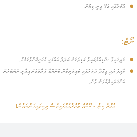
ޢުމްރާއާއި ގުޅޭ ދީނީ ލިޔުން
ނޯޓް:
މަތީގައިވާ ޝެޑިއުލްގައިވާ ގަޑިތަކަށް ބަދަލު އައުމަކީ އެކަށީގެންވާކަމެއް.
ތާއިފު އަދި ޖިއްދާ ދަތުރުގައި ބައިވެރިވާން ބޭނުންވާ ފަރާތްތަށް އިދާރީ ނަންބަރަށް
އަންގަވައިދެއްވަން ވާނެ.
ޢުމްރާ ކިޓް - ކޮންމެ ޢުމްރާއެއްގައިވެސް ލިބިވައިގަންނަވާނެ!