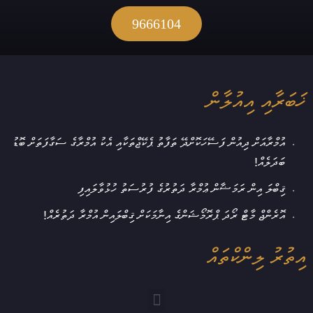
9666104
ޚަބަރާއި އިއުލާން
އުމްރާއަށް ދިއުން ފަސޭހަކޮށްދޭ ތަފާތު ޕެކޭޖްތަކާއި އެކު އުމްރާގެ ސަގާފަތަށް ބޮޑު
ބަދަލެއް!
ޤިބްލަ އިން ރަމަޟާން ޢުމްރާ ދަތުރުގެ ފުރުސަތު ހުޅުވާލައިފި
އޮރެންޖް މާޓް ރޯދަ ޕްރޮމޯޝަންގެ އިނާމަކަށް ޤިބްލައިން އުމްރާ ދަތުރެއް!
އިތުރު ލިންކްތައް