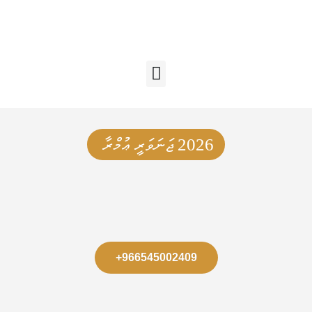
2026 ޖަނަވަރީ ޢުމްރާ
+966545002409