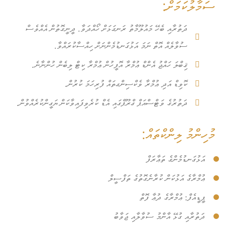
ސަމާލުކަމަށް:
ދަތުރާއި ބެހޭ މައުލޫމާތު ރަނގަޅަށް ހޯއްދަވާ. ދީނީގޮތުން އެއްވެސް
ސުވާލެއް އޮތް ނަމަ އަޅުގަނޑުމެންނަށް ހިއްސާކުރައްވާ.
ޤިބްލަ ހައްޖު އެންޑް ޢުމްރާ އޮފީހުން ޢުމްރާ ކިޓް ލިބެން ހުންނާނެ.
ކޮވިޑް އަދި ޢުމްރާ ވެކްސިންގތައް ފުރިހަމަ ކުރުން.
ދަތުރުގެ ވަޓްސްއަޕް ގްރޫޕްގައި އެޑް ކުރެވިފައިވާކަން ޔަގީންކުރެއްވުން.
މުހިންމު ލިންކްތައް:
އަޅުގަނޑުމެންގެ ތަޢާރަފް
ޢުމްރާގެ އަޅުކަން ކުރާނެގޮތުގެ ތަފްސީލް
ޕީޑީއެފް: ޢުމްރާގެ ދުޢާ ފޮތް
ދަތުރާއި ގުޅޭ އާންމު ސުވާލާއި ޖަވާބު