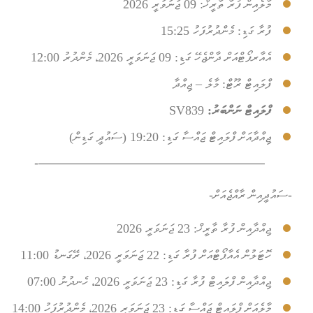
މާލެއިން ފުރާ ތާރީޚް:
09 ޖަނަވަރީ 2026
ފުރާ ގަޑި:
މެންދުރުފަހު 15:25
އެއާރޕޯޓްއަށް ދާންޖެހޭ ގަޑި: 09 ޖަނަވަރީ 2026، މެންދުރު 12:00
ފްލައިޓް ރޫޓް:
މާލެ – ޖިއްދާ
ފްލައިޓް ނަންބަރު:
SV839
ޖިއްދާއަށް ފްލައިޓް ޖައްސާ ގަޑި:
19:20 (ސައުދީ ގަޑިން)
——————————————————-
-ސައުދީއިން ރާއްޖެއަށް-
ޖިއްދާއިން ފުރާ ތާރީޚް:
23 ޖަނަވަރީ 2026
ހޮޓަލުން އެއާޕޯޓްއަށް ފުރާ ގަޑި:
22 ޖަނަވަރީ 2026، ރޭގަނޑު 11:00
ޖިއްދާއިން ފްލައިޓް ފުރާ ގަޑި: 23 ޖަނަވަރީ
2026، ހެނދުނު 07:00
މާލެއަށް ފްލައިޓް ޖައްސާ ގަޑި: 23 ޖަނަވަރީ
2026، މެންދުރުފަހު 14:00