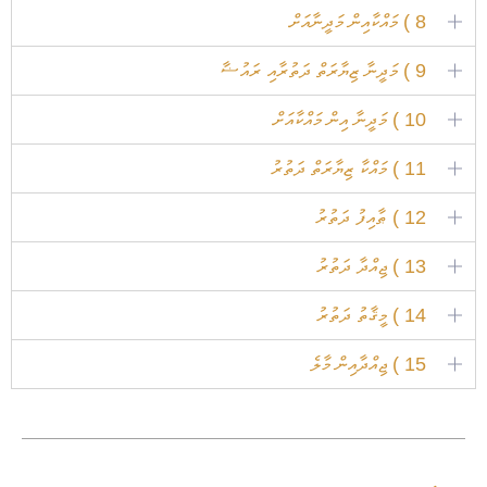
8 ) މައްކާއިން މަދީނާއަށް
9 ) މަދީނާ ޒިޔާރަތް ދަތުރާއި ރައުޟާ
10 ) މަދީނާ އިން މައްކާއަށް
11 ) މައްކާ ޒިޔާރަތް ދަތުރު
12 ) ޠާއިފު ދަތުރު
13 ) ޖިއްދާ ދަތުރު
14 ) މީޤާތު ދަތުރު
15 ) ޖިއްދާއިން މާލެ