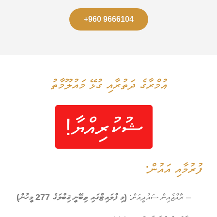
+960 9666104
ޢުމްރާގެ ދަތުރާއި ގުޅޭ މައުލޫމާތު
ޝުކުރިއްޔާ!
ފުރުމާއި އައުން:
– ރާއްޖެއިން ސައުދީއަށް:
(މި ފްލައިޓްގައި ތިބޭނީ ޤިބްލަގެ 277 މީހުން)