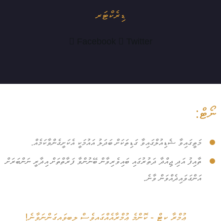
ޑިރެކްޓަރ
Facebook
Twitter
ނޯޓް:
މަތީގައިވާ ޝެޑިއުލްގައިވާ ގަޑިތަކަށް ބަދަލު އައުމަކީ އެކަށީގެންވާކަމެއް.
ތާއިފު އަދި ޖިއްދާ ދަތުރުގައި ބައިވެރިވާން ބޭނުންވާ ފަރާތްތަށް އިދާރީ ނަންބަރަށް
އަންގަވައިދެއްވަން ވާނެ.
ޢުމްރާ ކިޓް - ކޮންމެ ޢުމްރާއެއްގައިވެސް ލިބިވައިގަންނަވާނެ!