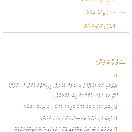
13 ) ޖިއްދާ ދަތުރު
14 ) ޖިއްދާއިން މާލެ
ސަމާލުކަމަށް:
ދަތުރާއި ބެހޭ މައުލޫމާތު ރަނގަޅަށް ހޯއްދަވާ. ދީނީގޮތުން އެއްވެސް ސުވާލެއް
އޮތް ނަމަ އަޅުގަނޑުމެންނަށް ހިއްސާކުރައްވާ.
ޤިބްލަ ހައްޖު އެންޑް ޢުމްރާ އޮފީހުން ޢުމްރާ ކިޓް ލިބެން ހުންނާނެ.
ކޮވިޑް އަދި ޢުމްރާ ވެކްސިންގތައް ފުރިހަމަ ކުރުން.
ދަތުރުގެ ވަޓްސްއަޕް ގްރޫޕްގައި އެޑް ކުރެވިފައިވާކަން ޔަގީންކުރެއްވުން.