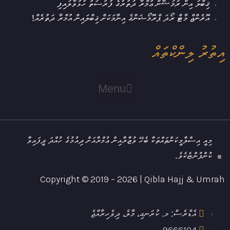
ޤިބްލަ އިން ރަމަޟާން ޢުމްރާ ދަތުރުގެ ފުރުސަތު ހުޅުވާލައިފި
އޮރެންޖް މާޓް ރޯދަ ޕްރޮމޯޝަންގެ އިނާމަކަށް ޤިބްލައިން އުމްރާ ދަތުރެއް!
އިތުރު ލިންކްތައް
Menu
މިއީ އިސްލާމީކަންތައްތަކާ ބެހޭ ވުޒާރާއިން ޢުމްރާއަށް ދިއުމުގެ ހުއްދަ ދީފައިވާ
ކުންފުންޏެކެވެ.
Copyright © 2019 – 2026 | Qibla Hajj & Umrah
އެޑްރެސް: މ. ކުރަނގި، މާލެ، ދިވެހިރާއްޖެ
9666104