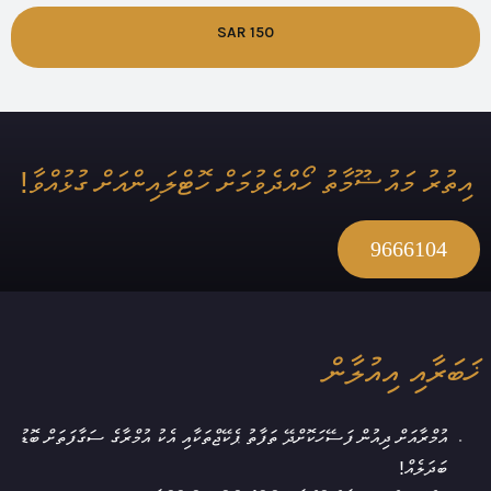
SAR 150
އިތުރު މައުޟޫމާތު ހޯއްދެވުމަށް ހޮޓްލައިންއަށް ގުޅުއްވާ!
9666104
ޚަބަރާއި އިއުލާން
އުމްރާއަށް ދިއުން ފަސޭހަކޮށްދޭ ތަފާތު ޕެކޭޖްތަކާއި އެކު އުމްރާގެ ސަގާފަތަށް ބޮޑު
ބަދަލެއް!