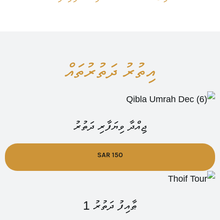
އިތުރު ދަތުރުތައް
ޖިއްދާ ވިޔަފާރި ދަތުރު
SAR 150
ޠާއިފު ދަތުރު 1