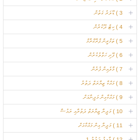
3 ) ޑޮލަރު ގަތުން
4 ) ކިޓް ދޫކުރުން
5 ) ތަމްރީން ޕްރޮގްރާމް
6 ) ފޮށި ހަވާލުކުރުން
7 ) މާލެއިން ފުރުން
8 ) މައްކާ ޒިޔާރަތް ދަތުރު
9 ) މައްކާއިން މަދީނާއަށް
10 ) މަދީނާ ޒިޔާރަތް ދަތުރާއި ރައުޟާ
11 ) މަދީނާ އިން މައްކާއަށް
12 ) ޠާއިފު ދަތުރު 1