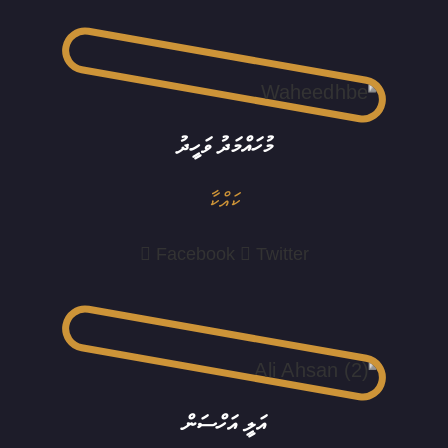
މުހައްމަދު ވަހީދު
ކައްކާ
Facebook
Twitter
އަލީ އަހްސަން