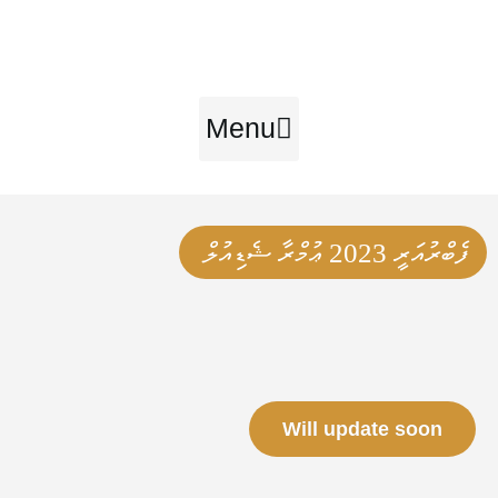
Ski
t
conten
Menu
ފެބްރުއަރީ 2023 ޢުމްރާ ޝެޑިއުލް
Will update soon