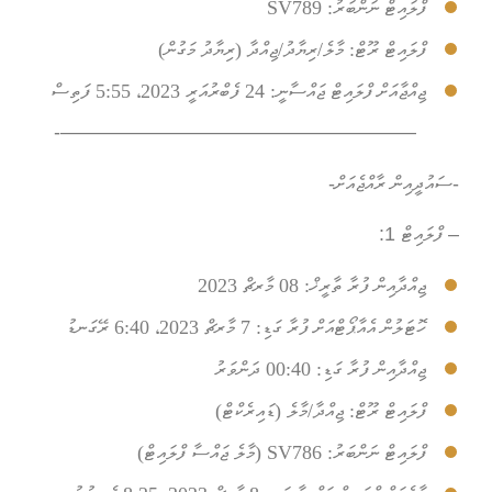
ފްލައިޓް ނަންބަރު:
SV789
ފްލައިޓް ރޫޓް:
މާލެ/ރިޔާދު/ޖިއްދާ (ރިޔާދު މަގުން)
ޖިއްޖާއަށް ފްލައިޓް ޖައްސާނީ:
24 ފެބްރުއަރީ 2023، 5:55 ފަތިސް
——————————————————-
-ސައުދީއިން ރާއްޖެއަށް-
– ފްލައިޓް 1:
ޖިއްދާއިން ފުރާ ތާރީޚް:
08 މާރޗް 2023
ހޮޓަލުން އެއާޕޯޓްއަށް ފުރާ ގަޑި:
7 މާރޗް 2023، 6:40 ރޭގަނޑު
ޖިއްދާއިން ފުރާ ގަޑި:
00:40 ދަންވަރު
ފްލައިޓް ރޫޓް:
ޖިއްދާ/މާލެ (ޑައިރެކްޓް)
ފްލައިޓް ނަންބަރު:
SV786 (މާލެ ޖައްސާ ފްލައިޓް)