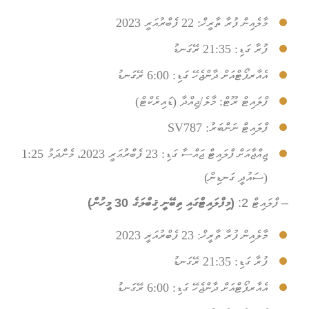
މާލެއިން ފުރާ ތާރީޚް:
22 ފެބްރުއަރީ 2023
ފުރާ ގަޑި:
21:35 ރޭގަނޑު
އެއާރޕޯޓްއަށް ދާންޖެހޭ ގަޑި: 6:00 ރޭގަނޑު
ފްލައިޓް ރޫޓް: މާލެ/ޖިއްދާ (ޑައިރެކްޓް)
ފްލައިޓް ނަންބަރު: SV787
ޖިއްޖާއަށް ފްލައިޓް ޖައްސާ ގަޑި: 23 ފެބްރުއަރީ 2023، މެންދަމު 1:25
(ސައުދީ ގަނޑިން)
– ފްލައިޓް 2:
(މިފްލައިޓްގައި ތިބޭނީ ޤިބްލަގެ 30 މީހުން)
މާލެއިން ފުރާ ތާރީޚް:
23 ފެބްރުއަރީ 2023
ފުރާ ގަޑި:
21:35 ރޭގަނޑު
އެއާރޕޯޓްއަށް ދާންޖެހޭ ގަޑި:
6:00 ރޭގަނޑު