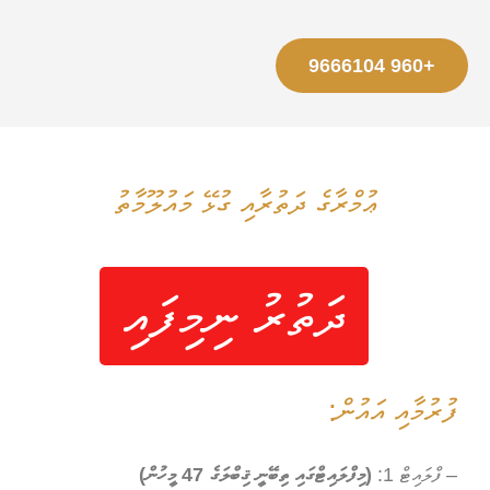
+960 9666104
ޢުމްރާގެ ދަތުރާއި ގުޅޭ މައުލޫމާތު
ދަތުރު ނިމިފައި
ފުރުމާއި އައުން:
– ފްލައިޓް 1:
(މިފްލައިޓްގައި ތިބޭނީ ޤިބްލަގެ 47 މީހުން)