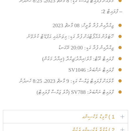
މާލެއަށް ފްލައިޓް ޖައްސާ ގަޑި:
8 މާރޗް 2023، 8:25 ހެނދުނު
– ފްލައިޓް 2:
ޖިއްދާއިން ފުރާ ތާރީޚް:
08 މާރޗް 2023
ހޮޓަލުން އެއާޕޯޓްއަށް ފުރާ ގަޑި:
މިތަނުގައި އަޕްޑޭޓް ކުރެވޭނެ
ޖިއްދާއިން ފުރާ ގަޑި:
20:00 ރޭގަނޑު
ފްލައިޓް ރޫޓް:
މާލެ/ރިޔާދު/ޖިއްދާ (ރިޔާދު މަގުން)
ފްލައިޓް ނަންބަރު: SV1046
މާލެއަށް ފްލައިޓް ޖައްސާ ގަޑި:
9 މާރޗް 2023، 8:25 ހެނދުނު
ފްލައިޓް ނަންބަރު:
SV788 (މާލެ ޖައްސާ ފްލައިޓް)
1 ) ކޮވިޑް ވެކްސިންގ
2 ) ޢުމްރާ ވެކްސިންގ ޖެހުން