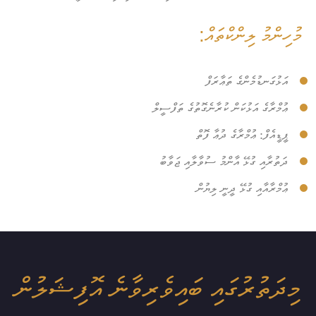
މުހިންމު ލިންކްތައް:
އަޅުގަނޑުމެންގެ ތަޢާރަފް
ޢުމްރާގެ އަޅުކަން ކުރާނެގޮތުގެ ތަފްސީލް
ޕީޑީއެފް: ޢުމްރާގެ ދުޢާ ފޮތް
ދަތުރާއި ގުޅޭ އާންމު ސުވާލާއި ޖަވާބު
ޢުމްރާއާއި ގުޅޭ ދީނީ ލިޔުން
މިދަތުރުގައި ބައިވެރިވާނެ އޮފިޝަލުން