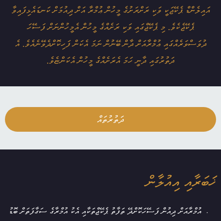
އައިލެންޑް ޕެކޭޖަކީ ވަކި ރަށްރަށުގެ މީހުން ޢުމްރާ އަށް ދިއުމަށް ކަނޑައެޅިފައިވާ
ޕެކޭޖެކެވެ. މި ޕެކޭޖްގައި ވަކި ރަށެއްގެ މީހުން އެމީހުންނަށް ފަސޭހަ
ދުވަސްވަރެއްގައި ޢުމްރާއަށް ދާން ބޭނުން ނަމަ އެކަން ފަހިކޮށްދެވޭނެއެވެ. އެ
ދަތުރުގައި ދާނީ ހަމަ އެރަށެއްގެ މީހުން އެކަންޏެވެ.
ދަތުރުތައް
ޚަބަރާއި އިއުލާން
އުމްރާއަށް ދިއުން ފަސޭހަކޮށްދޭ ތަފާތު ޕެކޭޖްތަކާއި އެކު އުމްރާގެ ސަގާފަތަށް ބޮޑު