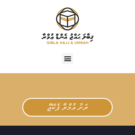
ރަށު އުމްރާ ޕެކޭޖް