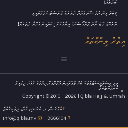
ބަދަލެއް!
ޤިބްލަ އިން ރަމަޟާން ޢުމްރާ ދަތުރުގެ ފުރުސަތު ހުޅުވާލައިފި
އޮރެންޖް މާޓް ރޯދަ ޕްރޮމޯޝަންގެ އިނާމަކަށް ޤިބްލައިން އުމްރާ ދަތުރެއް!
އިތުރު ލިންކްތައް
މިއީ އިސްލާމީކަންތައްތަކާ ބެހޭ ވުޒާރާއިން ޢުމްރާއަށް ދިއުމުގެ ހުއްދަ ދީފައިވާ
ކުންފުންޏެކެވެ.
Copyright © 2019 – 2026 | Qibla Hajj & Umrah
އެޑްރެސް: މ. ކުރަނގި، މާލެ، ދިވެހިރާއްޖެ
info@qibla.mv
9666104