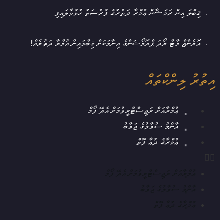
ޤިބްލަ އިން ރަމަޟާން ޢުމްރާ ދަތުރުގެ ފުރުސަތު ހުޅުވާލައިފި
އޮރެންޖް މާޓް ރޯދަ ޕްރޮމޯޝަންގެ އިނާމަކަށް ޤިބްލައިން އުމްރާ ދަތުރެއް!
އިތުރު ލިންކްތައް
ޢުމްރާއަށް ރަޖިސްޓްރީވުމަށް އެދޭ ފޯމް
އާންމު ސުވާލުގެ ޖަވާބު
ޢުމްރާގެ ދުޢާ ފޮތް
ޢުމްރާއަށް ރަޖިސްޓްރީވުމަށް އެދޭ ފޯމް
އާންމު ސުވާލުގެ ޖަވާބު
ޢުމްރާގެ ދުޢާ ފޮތް