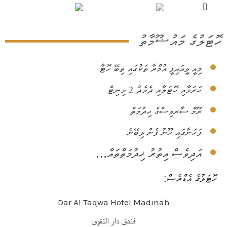
ހޮޓަލުގެ މައުޟޫމާތު
މިއީ ވީއައިޕީ އުމްރާ ތަކުގައި ތިބޭ ހޮޓާ
ހަރަމާއި ހޮޓަލާއި ދެމެދު 2 މިނިޓް
ރޫމް ސާރވިސްގެ ޙިދުމަތް
ފަހަނާގައި ހޫނު ފެން ލިބޭނެ
އަދިވެސް އިތުރު ޚިދުމަތްތައް…
ހޮޓަލުގެ އެޑްރެސް:
Dar Al Taqwa Hotel Madinah
فندق دار التقوى