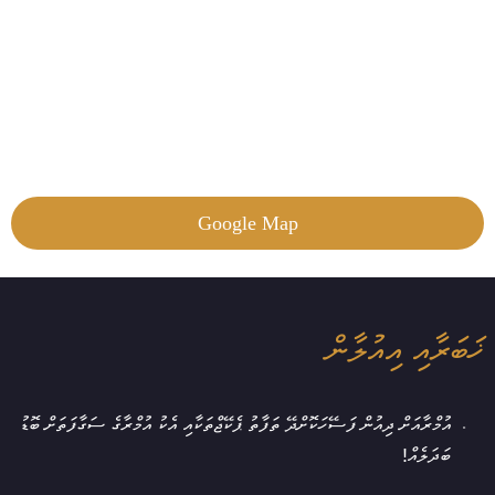
Google Map
ޚަބަރާއި އިއުލާން
އުމްރާއަށް ދިއުން ފަސޭހަކޮށްދޭ ތަފާތު ޕެކޭޖްތަކާއި އެކު އުމްރާގެ ސަގާފަތަށް ބޮޑު
ބަދަލެއް!