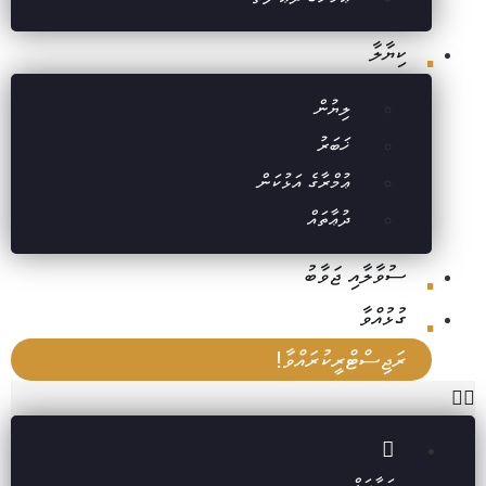
ކިޔާލާ
ލިޔުން
ޚަބަރު
ޢުމްރާގެ އަޅުކަން
ދުޢާތައް
ސުވާލާއި ޖަވާބު
ގުޅުއްވާ
ރަޖިސްޓްރީކުރައްވާ!