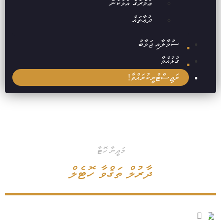
ޢުމްރާގެ އަޅުކަން
ދުޢާތައް
ސުވާލާއި ޖަވާބު
ގުޅުއްވާ
ރަޖިސްޓްރީކުރައްވާ!
މަދީނާ ހޮޓާ
ދާރުލް ތަޤްވާ ހޮޓެލް