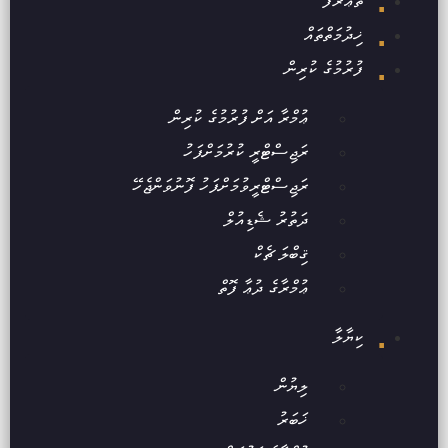
ތަޢާރަފް
ޚިދުމަތްތައް
ފުރުމުގެ ކުރިން
ޢުމްރާ އަށް ފުރުމުގެ ކުރިން
ރަޖިސްޓްރީ ކުރުމަށްފަހު
ރަޖިސްޓްރީވުމަށްފަހު ފޮނުވަންޖެހޭ
ދަތުރު ޝެޑިއުލް
ޤިބްލަ ޗެކް
ޢުމްރާގެ ދުޢާ ފޮތް
ކިޔާލާ
ލިޔުން
ޚަބަރު