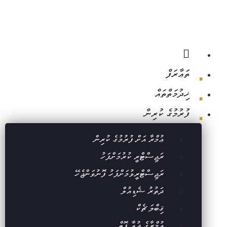
ތަޢާރަފް
ޚިދުމަތްތައް
ފުރުމުގެ ކުރިން
ޢުމްރާ އަށް ފުރުމުގެ ކުރިން
ރަޖިސްޓްރީ ކުރުމަށްފަހު
ރަޖިސްޓްރީވުމަށްފަހު ފޮނުވަންޖެހޭ
ދަތުރު ޝެޑިއުލް
ޤިބްލަ ޗެކް
ޢުމްރާގެ ދުޢާ ފޮތް