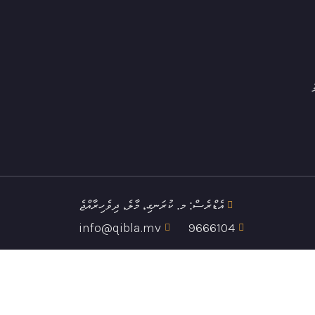
ް
އެޑްރެސް: މ. ކުރަނގި، މާލެ، ދިވެހިރާއްޖެ
info@qibla.mv
9666104