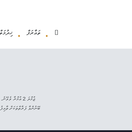
ތަޢާރަފް
ޚިދުމަތް
ޖުމްލަ 2 ޢުމްރާ ވ
ބޭނުންވާ ފަރާތްތަކަށް ތާއިފު ދަތ