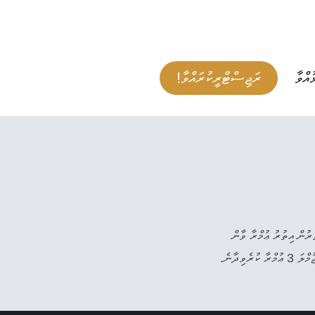
ުއްވާ
ރަޖިސްޓްރީކުރައްވާ!
ިތުރުން އިތުރު ޢުމްރާ ވާން
ވިދާނެ.