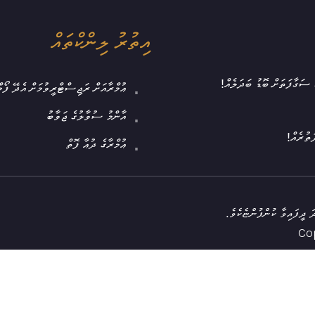
އިތުރު ލިންކްތައް
ެ ސަގާފަތަށް ބޮޑު ބަދަލެއް!
ޢުމްރާއަށް ރަޖިސްޓްރީވުމަށް އެދޭ ފޯމ
އާންމު ސުވާލުގެ ޖަވާބު
ަތުރެއް!
ޢުމްރާގެ ދުޢާ ފޮތް
ަ ދީފައިވާ ކުންފުންޏެކެވެ.
Co