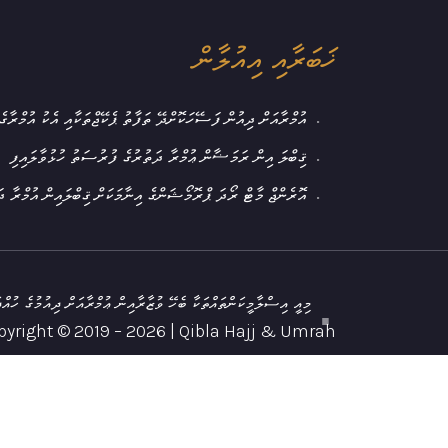
ޚަބަރާއި އިއުލާން
އުމްރާއަށް ދިއުން ފަސޭހަކޮށްދޭ ތަފާތު ޕެކޭޖްތަކާއި އެކު އުމްރާގ
ޤިބްލަ އިން ރަމަޟާން ޢުމްރާ ދަތުރުގެ ފުރުސަތު ހުޅުވާލައިފި
އޮރެންޖް މާޓް ރޯދަ ޕްރޮމޯޝަންގެ އިނާމަކަށް ޤިބްލައިން އުމްރާ ދ
މިއީ އިސްލާމީކަންތައްތަކާ ބެހޭ ވުޒާރާއިން ޢުމްރާއަށް ދިއުމުގެ ހުއްދ
pyright © 2019 – 2026 | Qibla Hajj & Umrah