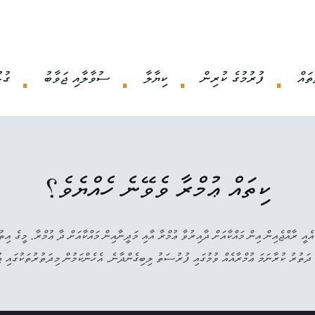
ތައް
ފުރުމުގެ ކުރިން
ކިޔާލާ
ސުވާލާއި ޖަވާބު
ގުޅ
ކިތައް ޢުމްރާ ވެވޭނެ ހެއްޔެވެ؟
ެވޭނެ. އެއީ ރާއްޖެއިން އިން މައްކާއަށް ދާއިރުވާ ޢުމްރާ އާއި މަދީނާއިން މައްކާއަށް ދާ ޢުމްރާ. މީގެ އ
ުރު ކުރާނަމަ ޢުމްރާއެއް ވުމުގައި ފުރުސަތު ލިބިގެންދާނެ. އެހެންކަމުން މިދަތުރުތަކުގައި ޖުމްލަ 3 ޢުމްރާ ކުރެ