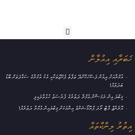
ޚަބަރާއި އިއުލާން
އުމްރާއަށް ދިއުން ފަސޭހަކޮށްދޭ ތަފާތު ޕެކޭޖްތަކާއި އެކު އުމްރާގެ ސަގާފަތަށް ބޮޑު
ބަދަލެއް!
ޤިބްލަ އިން ރަމަޟާން ޢުމްރާ ދަތުރުގެ ފުރުސަތު ހުޅުވާލައިފި
އޮރެންޖް މާޓް ރޯދަ ޕްރޮމޯޝަންގެ އިނާމަކަށް ޤިބްލައިން އުމްރާ ދަތުރެއް!
އިތުރު ލިންކްތައް