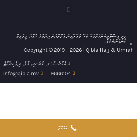
މިއީ އިސްލާމީކަންތައްތަކާ ބެހޭ ވުޒާރާއިން ޢުމްރާއަށް ދިއުމުގެ ހުއްދަ ދީފައިވާ
ކުންފުންޏެކެވެ.
Copyright © 2019 – 2026 | Qibla Hajj & Umrah
އެޑްރެސް: މ. ކުރަނގި، މާލެ، ދިވެހިރާއްޖެ
info@qibla.mv
9666104
ގުޅުއްވާ